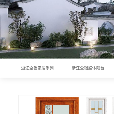
浙江楼梯柜
浙江屏风柜
浙江储物柜
浙江书柜
浙江鞋柜
浙江榻榻米
浙江焊接整
浙江全铝家居系列
浙江全铝整体阳台
浙江18蜂窝
浙江门板
浙江衣帽间