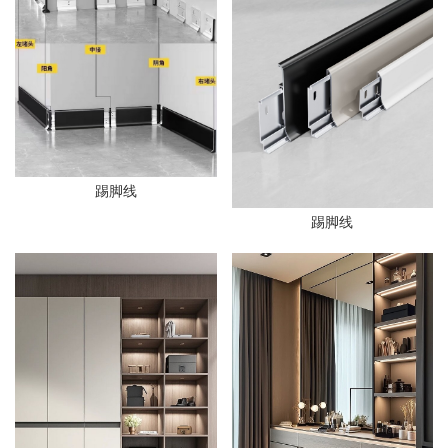
踢脚线
踢脚线