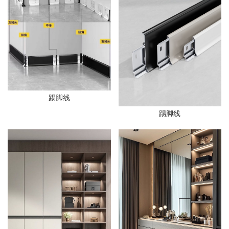
踢脚线
踢脚线