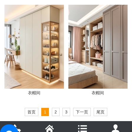
衣帽间
衣帽间
首页
1
2
3
下一页
尾页