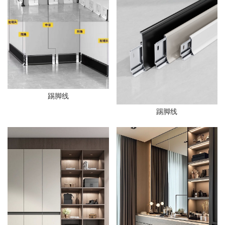
踢脚线
踢脚线