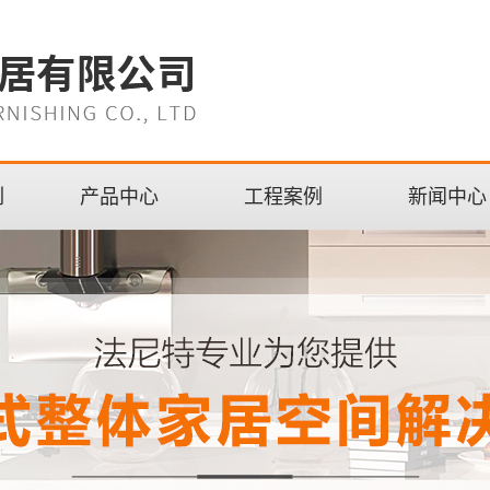
列
产品中心
工程案例
新闻中心
全铝家居系列
客厅
全铝整体阳台
卧室
高级定制系列
厨房
铝天花吊顶
阳台
铝墙板
书房
铝装饰材料