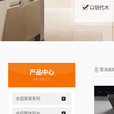
楼梯柜
屏风柜
储物柜
书柜
鞋柜
榻榻米
焊接整板
18蜂窝铝板
您当前
产品中心
门板
PRODUCT
衣帽间
全铝家居系列
全铝整体阳台