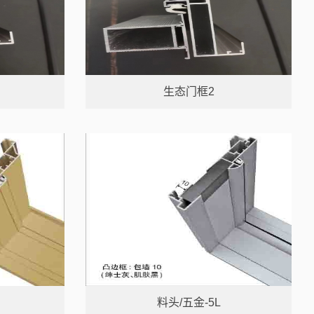
生态门框2
料头/五金-5L