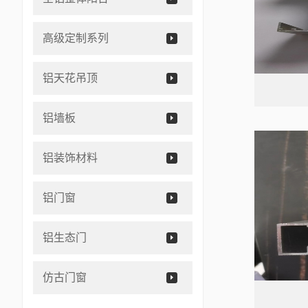
高级定制系列
铝天花吊顶
铝墙板
铝装饰材料
铝门窗
铝生态门
仿古门窗