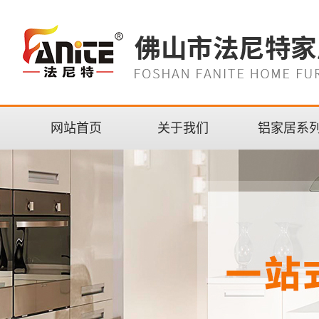
网站首页
关于我们
铝家居系
公司简介
橱柜
企业文化
酒柜
荣誉资质
衣柜
营业执照
卫浴柜
法尼特·铝装系统
阳台柜
电视柜