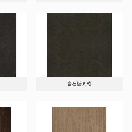
岩石板09款