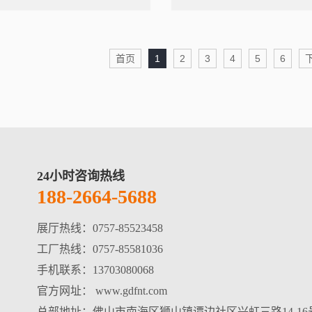
首页
1
2
3
4
5
6
24小时咨询热线
188-2664-5688
展厅热线：0757-85523458
工厂热线：0757-85581036
手机联系：13703080068
官方网址： www.gdfnt.com
总部地址：佛山市南海区狮山镇谭边社区兴虹三路14-16