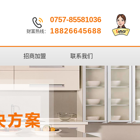
0757-85581036
18826645688
财富热线：
招商加盟
联系我们
联系方式
留言反馈