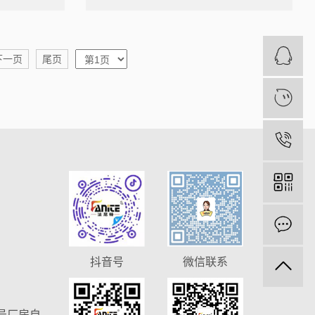
下一页
尾页
抖音号
微信联系
号厂房自