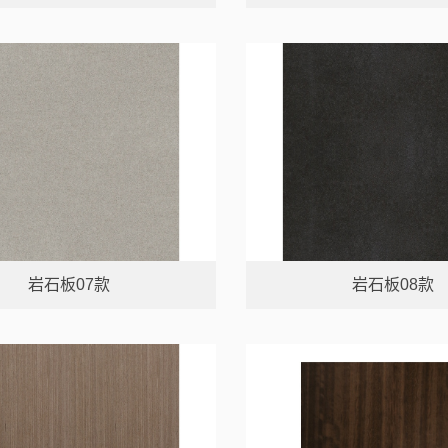
岩石板07款
岩石板08款