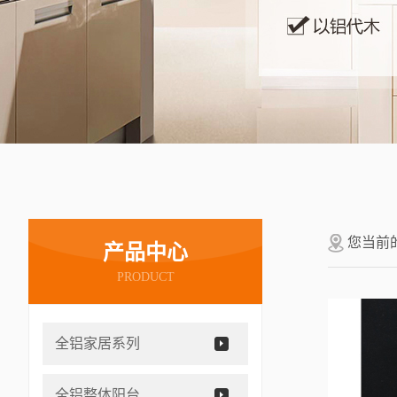
楼梯柜
屏风柜
储物柜
书柜
鞋柜
榻榻米
焊接整板
18蜂窝铝板
您当前
产品中心
门板
PRODUCT
衣帽间
全铝家居系列
全铝整体阳台